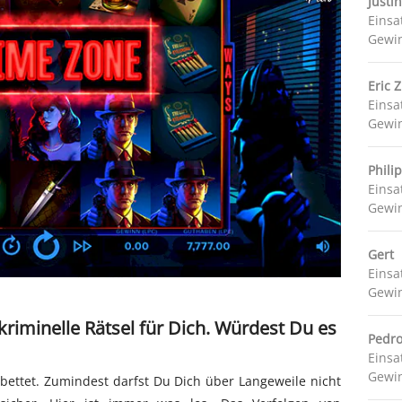
Justin
Einsa
Gewin
Eric Z
Einsa
Gewin
Philip
Einsa
Gewin
Gert
Einsa
Gewin
 kriminelle Rätsel für Dich. Würdest Du es
Pedro
Einsa
Gewin
gebettet. Zumindest darfst Du Dich über Langeweile nicht