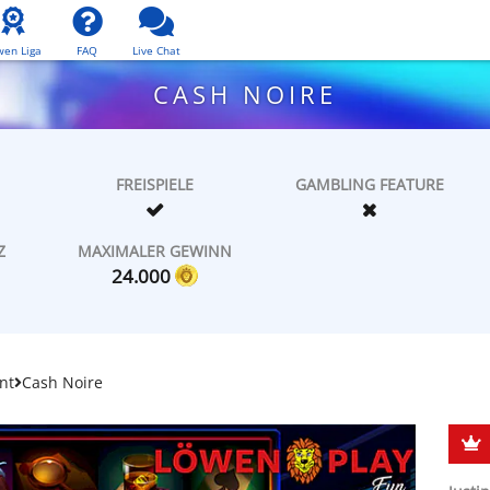
wen Liga
FAQ
Live Chat
CASH NOIRE
FREISPIELE
GAMBLING FEATURE
Z
MAXIMALER GEWINN
24.000
nt
Cash Noire