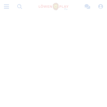
Einsatz:
30
Michel W.
40 THIEVES
63x
Gewinn:
1.908
SPIELEN
Einsatz:
200
Marina F.
FRUITNATION
80x
Gewinn:
16.000
SPIELEN
Einsatz:
100
Heidi
HOT HOT HALLOWEEN
75x
Gewinn:
7.545
SPIELEN
LÖWEN PLAY FUN SOCIAL CASINO