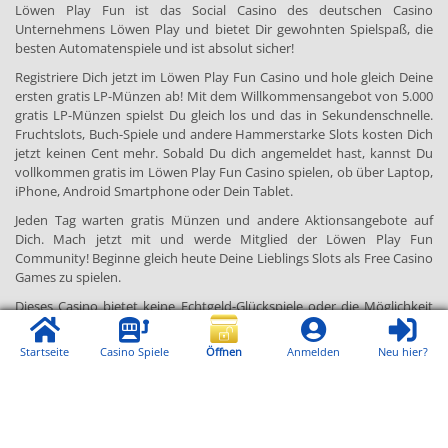
Löwen Play Fun ist das Social Casino des deutschen Casino
Unternehmens Löwen Play und bietet Dir gewohnten Spielspaß, die
besten Automatenspiele und ist absolut sicher!
Registriere Dich jetzt im Löwen Play Fun Casino und hole gleich Deine
ersten gratis LP-Münzen ab! Mit dem Willkommensangebot von 5.000
gratis LP-Münzen spielst Du gleich los und das in Sekundenschnelle.
Fruchtslots, Buch-Spiele und andere Hammerstarke Slots kosten Dich
jetzt keinen Cent mehr. Sobald Du dich angemeldet hast, kannst Du
vollkommen gratis im Löwen Play Fun Casino spielen, ob über Laptop,
iPhone, Android Smartphone oder Dein Tablet.
Jeden Tag warten gratis Münzen und andere Aktionsangebote auf
Dich. Mach jetzt mit und werde Mitglied der Löwen Play Fun
Community! Beginne gleich heute Deine Lieblings Slots als Free Casino
Games zu spielen.
Dieses Casino bietet keine Echtgeld-Glückspiele oder die Möglichkeit
Echtgeld zu gewinnen an. Dieses Produkt ist nur für
Unterhaltungszwecke ab 18 Jahren bestimmt.
Startseite
Casino Spiele
Anmelden
Neu hier?
Öffnen
© 2026 Löwen Play Casino