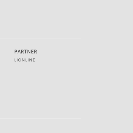
PARTNER
LIONLINE