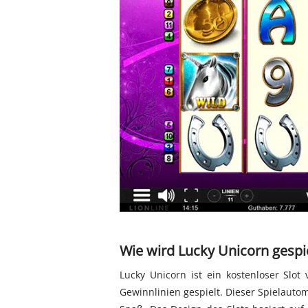
Wie wird Lucky Unicorn gespi
Lucky Unicorn ist ein kostenloser Slo
Gewinnlinien gespielt. Dieser Spielautom