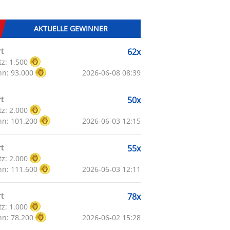
AKTUELLE GEWINNER
t
62x
tz: 1.500
n: 93.000
2026-06-08 08:39
t
50x
tz: 2.000
n: 101.200
2026-06-03 12:15
t
55x
tz: 2.000
n: 111.600
2026-06-03 12:11
t
78x
tz: 1.000
n: 78.200
2026-06-02 15:28