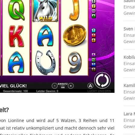
Sabin
Einsa
Gewin
Sven 
Einsa
Gewin
Kobil
Einsa
Gewin
Kamil
Einsa
Gewin
elt?
Lara 
Einsa
t von Lionline und wird auf 5 Walzen, 3 Reihen und 11
Gewin
at ist relativ unkompliziert und macht dennoch sehr viel