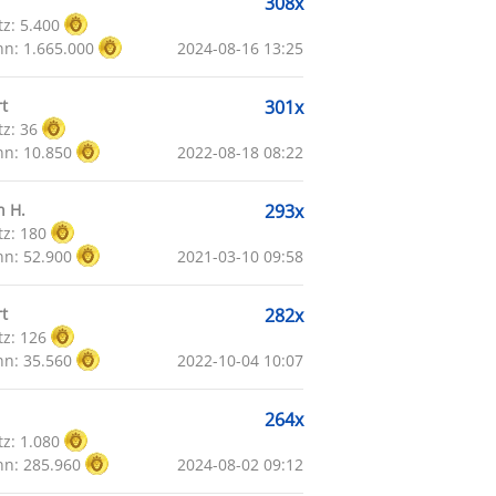
308x
tz: 5.400
n: 1.665.000
2024-08-16 13:25
t
301x
tz: 36
n: 10.850
2022-08-18 08:22
n H.
293x
tz: 180
n: 52.900
2021-03-10 09:58
t
282x
tz: 126
n: 35.560
2022-10-04 10:07
264x
tz: 1.080
n: 285.960
2024-08-02 09:12