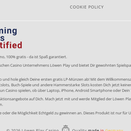
COOKIE POLICY
o, 100% gratis - da ist Spaß garantiert.
tschen Casino Unternehmens Löwen Play und bietet Dir gewohnten Spielspa
ino und hole gleich Deine ersten gratis LP-Münzen ab! Mit dem Willkommens
htslots, Buch-Spiele und andere Hammerstarke Slots kosten Dich jetzt kein
un Casino spielen, ob über Laptop, iPhone, Android Smartphone oder Dein 
ktionsangebote auf Dich. Mach jetzt mit und werde Mitglied der Löwen Pl
n.
le oder die Möglichkeit Echtgeld zu gewinnen an. Dieses Produkt ist nur fü
© 2026 Löwen Play Casino
Quality
made
in
Germany