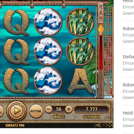
Heidi
Einsa
Gewin
Rober
Einsa
Gewin
Stefa
Einsa
Gewin
Rober
Einsa
Gewin
Heidi
Einsa
Gewin