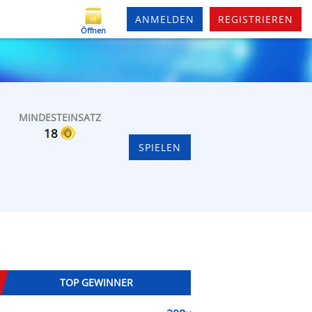
ANMELDEN
REGISTRIEREN
Öffnen
MINDESTEINSATZ
18
SPIELEN
TOP GEWINNER