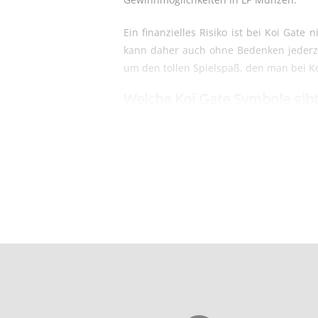
Ein finanzielles Risiko ist bei Koi Gate
kann daher auch ohne Bedenken jederzei
um den tollen Spielspaß, den man bei Koi
Welche Koi Gate Symbole gibt
Bei Koi Gate gibt es die weniger wert
wertvolleren Zeichen, wie etwa das Ahor
Drachen sowie das Koi Symbol. Das Koi
ersetzt alle anderen Symbole.
Mehrere Kois zusammen werden zu ei
Auch der Drachen ist ein Wild und erse
zudem auch jeweils 1 Freispiel. Werd
Freispiele. Während der Freispiele werd
somit noch bessere Gewinne in LP Münze
Da Koi Gate auch einen Progressive J