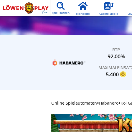
Spiel suchen
Startseite
Casino Spiele
Lö
RTP
92,00%
MAXIMALEINSAT
5.400
Online Spielautomaten
Habanero
Koi G