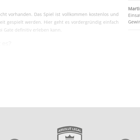
Marti
 nicht vorhanden. Das Spiel ist vollkommen kostenlos und
Einsa
Gewin
t gespielt werden. Hier geht es vordergründig einfach
 Gate definitiv erleben kann.
 es?
vollen Symbole A, K, Q, J sowie die Flutwelle und die
nblatt, das Schilf, die Lotusblume, das rote Tor und den
 Symbol ist gleichzeitig auch das Wild des Spiels und
nem Drachen und zahlen dann auch dementsprechend.
tzt alle anderen Symbole. Jeder Koi bringt dem Spieler
en weitere Kois erzielt, dann bekommt man auch mehr
en alle Gewinne 2-fach multipliziert und Spieler können
n erzielen.
ackpot hat, kann man hier so richtig viele LP Münzen