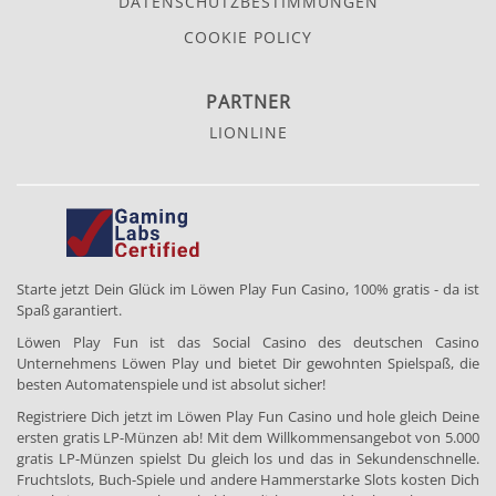
DATENSCHUTZ­BESTIMMUNGEN
COOKIE POLICY
PARTNER
LIONLINE
Starte jetzt Dein Glück im Löwen Play Fun Casino, 100% gratis - da ist
Spaß garantiert.
Löwen Play Fun ist das Social Casino des deutschen Casino
Unternehmens Löwen Play und bietet Dir gewohnten Spielspaß, die
besten Automatenspiele und ist absolut sicher!
Registriere Dich jetzt im Löwen Play Fun Casino und hole gleich Deine
ersten gratis LP-Münzen ab! Mit dem Willkommensangebot von 5.000
gratis LP-Münzen spielst Du gleich los und das in Sekundenschnelle.
Fruchtslots, Buch-Spiele und andere Hammerstarke Slots kosten Dich