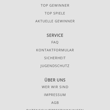
TOP GEWINNER
TOP SPIELE
AKTUELLE GEWINNER
SERVICE
FAQ
KONTAKTFORMULAR
SICHERHEIT
JUGENDSCHUTZ
ÜBER UNS
WER WIR SIND
IMPRESSUM
AGB