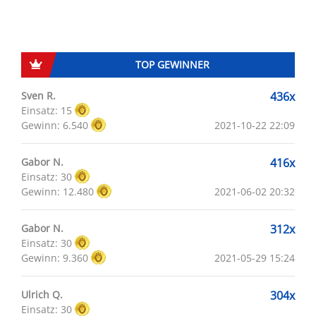
gewinnt und zwar im großen Stil. Das ist natürlich bei
allen Spielen so. Dafür muss man gleiche Symbole
miteinander kombinieren. Zeichen mit mehr Wert
bedeuten auch höhere Gewinne. Beim kostenfreien More
TOP GEWINNER
Cash Slot gibt es viele Möglichkeiten für den Erhalt toller
Preise. Die Gewinne sind schon ab 2er Kombinationen
Sven R.
436x
Einsatz: 15
möglich. Alle Kombinationen für Gewinne müssen sich
Gewinn: 6.540
2021-10-22 22:09
natürlich auf den vorhandenen Gewinnlinien oder
Gewinnkombinationen befinden. Nachdem Du gewonnen
Gabor N.
416x
hast, kannst Du den Button ‚Risiko‘ klicken und hier die
Einsatz: 30
Farbe der Karte wählen und Deinen Gewinn verdoppeln.
Gewinn: 12.480
2021-06-02 20:32
Dies kannst Du bis zu 5 Mal tun. Wenn etwas nicht klar
ist, dann kannst Du immer den Auskunft-Button klicken
Gabor N.
312x
(es befindet sich unten links) – da sind alle Regeln erklärt.
Einsatz: 30
Gewinn: 9.360
2021-05-29 15:24
Welche Symbole gibt es bei More Cash?
Beim gratis More Cash Slot gibt es die Symbole mit einem
Ulrich Q.
304x
geringen Wert: 9, 10, A, J, K und Q. Jene mit höherem
Einsatz: 30