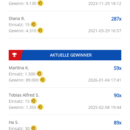
Gewinn: 9.130
2023-11-29 18:12
Wert sind das Schwein, die Säcke, die Kreditkarten, die
Hundert-Dollar-Scheine und die Goldbarren. Außerdem
Diana R.
287x
gibt es noch die Waage als Scatter und die Goldmünze
Einsatz: 15
als Wild.
Gewinn: 4.310
2021-03-29 16:57
Spiele More Cash jetzt direkt kostenlos im Löwen Play
Online Casino und hol Dir mit etwas Glück tolle Gewinne
in LP Münzen mit diesem hervorragenden
AKTUELLE GEWINNER
Spielautomaten von GameArt. Viel Spaß!
Martina K.
59x
Einsatz: 1.500
Gewinn: 89.000
2026-01-04 17:41
Tobias Alfred S.
90x
Einsatz: 15
Gewinn: 1.355
2025-02-08 19:44
Ha S.
89x
Einsatz: 30