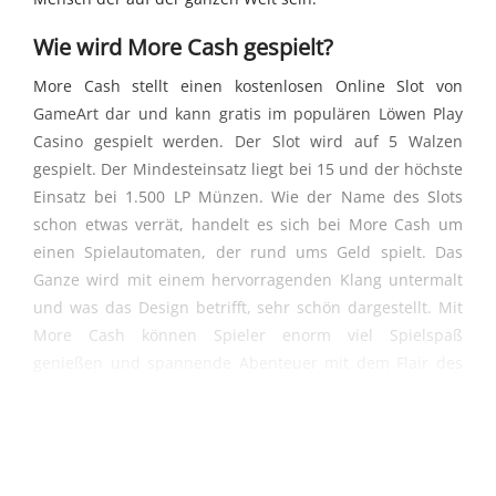
Wie wird More Cash gespielt?
More Cash stellt einen kostenlosen Online Slot von
GameArt dar und kann gratis im populären Löwen Play
Casino gespielt werden. Der Slot wird auf 5 Walzen
gespielt. Der Mindesteinsatz liegt bei 15 und der höchste
Einsatz bei 1.500 LP Münzen. Wie der Name des Slots
schon etwas verrät, handelt es sich bei More Cash um
einen Spielautomaten, der rund ums Geld spielt. Das
Ganze wird mit einem hervorragenden Klang untermalt
und was das Design betrifft, sehr schön dargestellt. Mit
More Cash können Spieler enorm viel Spielspaß
genießen und spannende Abenteuer mit dem Flair des
Geldes erleben.
Wie kann man bei More Cash gewinnen?
More Cash macht dann am meisten Spaß, wenn man