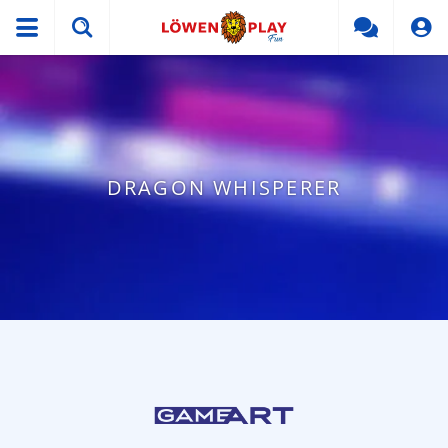
DRAGON WHISPERER