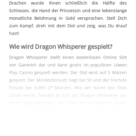
Drachen wurde ihnen schließlich die Hälfte des
Schlosses, die Hand der Prinzessin und eine lebenslange
monatliche Belohnung in Gold versprochen. Stell Dich
zum Kampf, dreh mit dem Slot und zeig, was Du drauf
hast!
Wie wird Dragon Whisperer gespielt?
Dragon Whisperer stellt einen kostenlosen Online Slot
von GameArt dar und kann gratis im populären Löwen
Play Casino gespielt werden. Der Slot wird auf 5 Walzen
gespielt. Der Mindesteinsatz liegt bei 50 und der höchste
Einsatz bei 5.000 LP Münzen. Wie der Name des Slots
schon verrät, handelt es sich bei Dragon Whisperer um
einen Spielautomaten, der rund um die Drachen spielt.
Das Ganze wird mit einem hervorragenden Klang
untermalt und was das Design betrifft, sehr schön
dargestellt. Mit Dragon Whisperer können Spieler enorm
viel Spielspaß genießen und spannende Abenteuer in