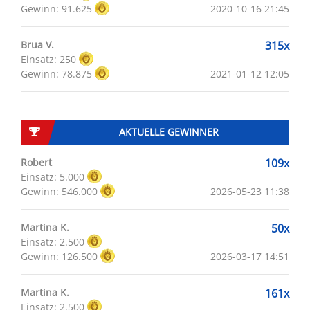
Gewinn: 91.625
2020-10-16 21:45
einem geringen Wert: das Ankh-Symbol, der Vogel und
der Skorpion. Jene mit höherem Wert sind Bastet, Anubis
und die Kobra. Außerdem gibt es noch das Zepter des
Brua V.
315x
Einsatz: 250
Pharaos als Scatter, die Maske des Pharaos als Wild und
Gewinn: 78.875
2021-01-12 12:05
das spezielle Symbol: das Buch von Oziris.
Spiele Book of Oziris jetzt direkt kostenlos im Löwen Play
Online Casino und hol Dir mit etwas Glück tolle Gewinne
AKTUELLE GEWINNER
in LP Münzen mit diesem hervorragenden
Spielautomaten von GameArt. Viel Spaß!
Robert
109x
Einsatz: 5.000
Gewinn: 546.000
2026-05-23 11:38
Martina K.
50x
Einsatz: 2.500
Gewinn: 126.500
2026-03-17 14:51
Martina K.
161x
Einsatz: 2.500