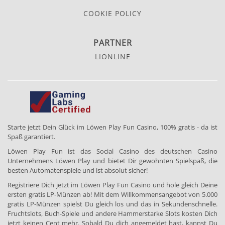
COOKIE POLICY
PARTNER
LIONLINE
Starte jetzt Dein Glück im Löwen Play Fun Casino, 100% gratis - da ist
Spaß garantiert.
Löwen Play Fun ist das Social Casino des deutschen Casino
Unternehmens Löwen Play und bietet Dir gewohnten Spielspaß, die
besten Automatenspiele und ist absolut sicher!
Registriere Dich jetzt im Löwen Play Fun Casino und hole gleich Deine
ersten gratis LP-Münzen ab! Mit dem Willkommensangebot von 5.000
gratis LP-Münzen spielst Du gleich los und das in Sekundenschnelle.
Fruchtslots, Buch-Spiele und andere Hammerstarke Slots kosten Dich
jetzt keinen Cent mehr. Sobald Du dich angemeldet hast, kannst Du