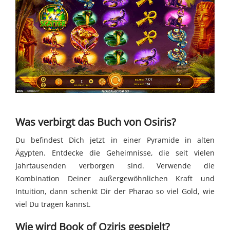
Was verbirgt das Buch von Osiris?
Du befindest Dich jetzt in einer Pyramide in alten
Ägypten. Entdecke die Geheimnisse, die seit vielen
Jahrtausenden verborgen sind. Verwende die
Kombination Deiner außergewöhnlichen Kraft und
Intuition, dann schenkt Dir der Pharao so viel Gold, wie
viel Du tragen kannst.
Wie wird Book of Oziris gespielt?