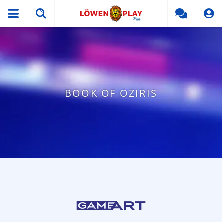
BOOK OF OZIRIS