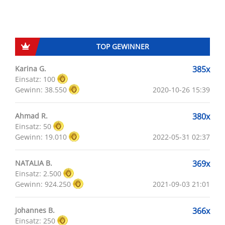
allen Spielen so. Dafür muss man gleiche Symbole
miteinander kombinieren. Zeichen mit mehr Wert
bedeuten auch höhere Gewinne. Beim kostenfreien Book
of Oziris Slot gibt es viele Möglichkeiten für den Erhalt
TOP GEWINNER
toller Preise. Die Gewinne sind schon ab 3er
Kombinationen möglich. Alle Kombinationen für Gewinne
Karina G.
385x
Einsatz: 100
müssen sich natürlich auf den vorhandenen
Gewinn: 38.550
2020-10-26 15:39
Gewinnlinien oder Gewinnkombinationen befinden.
Nachdem Du gewonnen hast, kannst Du den Button
Ahmad R.
380x
‚Spielkarten‘ klicken und hier die Farbe der Karte wählen
Einsatz: 50
und Deinen Gewinn verdoppeln. Dies kannst Du bis zu 5
Gewinn: 19.010
2022-05-31 02:37
Mal tun. Wenn etwas nicht klar ist, dann kannst Du
immer den Auskunft-Button klicken (es befindet sich
NATALIA B.
369x
unten links) – da sind alle Regeln erklärt.
Einsatz: 2.500
Gewinn: 924.250
2021-09-03 21:01
Welche Symbole gibt es bei Book of
Oziris?
Johannes B.
366x
Beim gratis Book of Oziris Slot gibt es die Symbole mit
Einsatz: 250