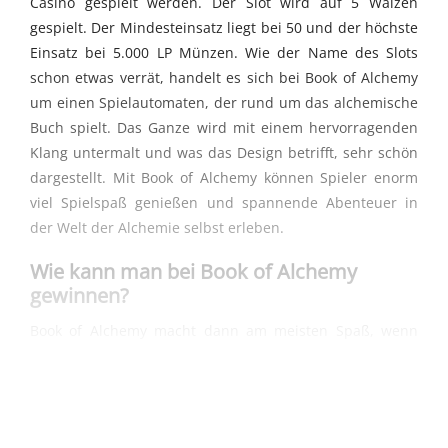
Casino gespielt werden. Der Slot wird auf 5 Walzen
gespielt. Der Mindesteinsatz liegt bei 50 und der höchste
Einsatz bei 5.000 LP Münzen. Wie der Name des Slots
schon etwas verrät, handelt es sich bei Book of Alchemy
um einen Spielautomaten, der rund um das alchemische
Buch spielt. Das Ganze wird mit einem hervorragenden
Klang untermalt und was das Design betrifft, sehr schön
dargestellt. Mit Book of Alchemy können Spieler enorm
viel Spielspaß genießen und spannende Abenteuer in
der Welt der Alchemie selbst erleben.
Wie kann man bei Book of Alchemy
gewinnen?
Book of Alchemy macht dann am meisten Spaß, wenn
man gewinnt und zwar im großen Stil. Das ist natürlich
bei allen Spielen so. Dafür muss man gleiche Symbole
miteinander kombinieren. Zeichen mit mehr Wert
bedeuten auch höhere Gewinne. Beim kostenfreien Book