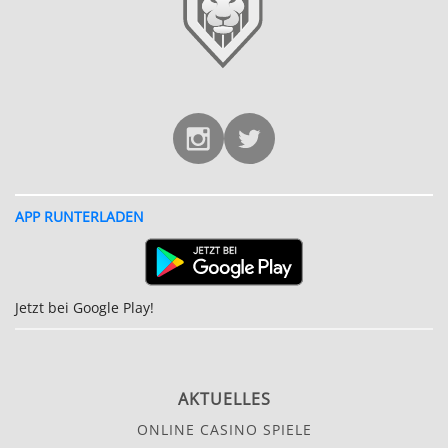
APP RUNTERLADEN
Jetzt bei Google Play!
AKTUELLES
ONLINE CASINO SPIELE