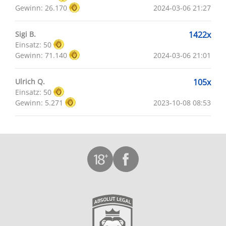
Gewinn: 26.170
2024-03-06 21:27
Sigi B.
1422x
Einsatz: 50
Gewinn: 71.140
2024-03-06 21:01
Ulrich Q.
105x
Einsatz: 50
Gewinn: 5.271
2023-10-08 08:53