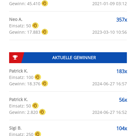
Gewinn: 45.410
2021-01-09 03:12
magischen Formen der Naturkräfte: der Wind, das Feuer,
das Wasser und die Erde. Außerdem gibt es noch das
Buch als Bonus und den Topf als Wild.
Neo A.
357x
Einsatz: 50
Gewinn: 17.883
2023-03-10 10:56
Spiele Book of Alchemy jetzt direkt kostenlos im Löwen
Play Online Casino und hol Dir mit etwas Glück tolle
Gewinne in LP Münzen mit diesem hervorragenden
Spielautomaten von GameArt. Viel Spaß!
AKTUELLE GEWINNER
Patrick K.
183x
Einsatz: 100
Gewinn: 18.376
2024-06-27 16:57
Patrick K.
56x
Einsatz: 50
Gewinn: 2.820
2024-06-27 16:52
Sigi B.
104x
Einsatz: 250