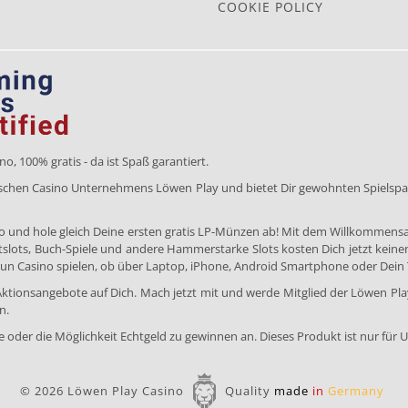
COOKIE POLICY
o, 100% gratis - da ist Spaß garantiert.
tschen Casino Unternehmens Löwen Play und bietet Dir gewohnten Spielspa
ino und hole gleich Deine ersten gratis LP-Münzen ab! Mit dem Willkommens
htslots, Buch-Spiele und andere Hammerstarke Slots kosten Dich jetzt kein
un Casino spielen, ob über Laptop, iPhone, Android Smartphone oder Dein 
ktionsangebote auf Dich. Mach jetzt mit und werde Mitglied der Löwen Pl
n.
le oder die Möglichkeit Echtgeld zu gewinnen an. Dieses Produkt ist nur fü
© 2026 Löwen Play Casino
Quality
made
in
Germany