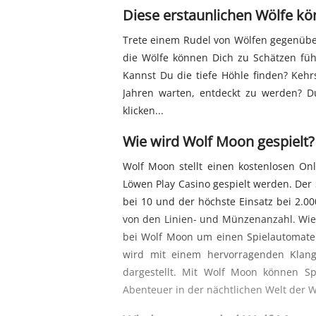
Diese erstaunlichen Wölfe k
Trete einem Rudel von Wölfen gegenübe
die Wölfe können Dich zu Schätzen führ
Kannst Du die tiefe Höhle finden? Kehr
Jahren warten, entdeckt zu werden? D
klicken...
Wie wird Wolf Moon gespielt?
Wolf Moon stellt einen kostenlosen On
Löwen Play Casino gespielt werden. Der S
bei 10 und der höchste Einsatz bei 2.0
von den Linien- und Münzenanzahl. Wie 
bei Wolf Moon um einen Spielautomaten
wird mit einem hervorragenden Klang
dargestellt. Mit Wolf Moon können S
Abenteuer in der nächtlichen Welt der W