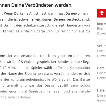
önnen Deine Verbündeten werden.
r. Wenn Du keine Angst hast, dann hast Du gewonnen -
en, die in schwer erreichbaren Bergen versteckt sind.
Jem A
st Du mit den Schätzen zurück, die seit Hunderten von
Einsa
u kannst es einfach überprüfen. Es reicht nur aus zu
Gewin
Secur
Einsa
line Slot von Amatic dar und kann gratis im populären
Gewin
lot wird auf 5 Walzen gespielt. Der Mindesteinsatz liegt
00 LP Münzen – der Spieler wählt dafür die Kombination
Haral
Einsa
der Name des Slots schon etwas verrät, handelt es sich
Gewin
, der rund um geheimnisvolle Wölfe spielt. Das Ganze
 untermalt und was das Design betrifft, sehr schön
Haral
pieler enorm viel Spielspaß genießen und spannende
Einsa
ölfe selbst erleben.
Gewin