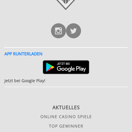
APP RUNTERLADEN
Jetzt bei Google Play!
AKTUELLES
ONLINE CASINO SPIELE
TOP GEWINNER