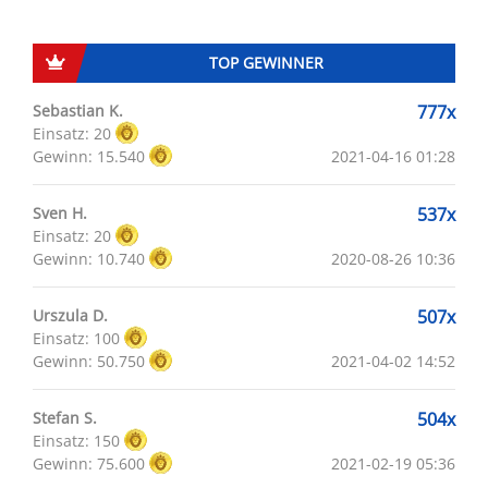
Choice Slot gibt es viele Möglichkeiten für den Erhalt
toller Preise. Die Gewinne sind schon ab 3er
TOP GEWINNER
Kombinationen möglich. Alle Kombinationen für Gewinne
müssen sich natürlich auf den vorhandenen
Sebastian K.
777x
Einsatz: 20
Gewinnlinien oder Gewinnkombinationen befinden.
Gewinn: 15.540
2021-04-16 01:28
Nachdem Du gewonnen hast, kannst Du den Button
‚Risiko‘ klicken und hier entweder die Farbe der Karte
Sven H.
537x
wählen und Deinen Gewinn verdoppeln oder das
Einsatz: 20
Kartensymbol (Kreuz, Pik, Herz, Karo) wählen und Deinen
Gewinn: 10.740
2020-08-26 10:36
Gewinn vervierfachen. Dies kannst Du mehrmals tun.
Wenn etwas nicht klar ist, dann kannst Du immer den
Urszula D.
507x
Auskunft-Button klicken (es befindet sich oben links) – da
Einsatz: 100
sind alle Regeln erklärt.
Gewinn: 50.750
2021-04-02 14:52
Welche Symbole gibt es bei Hot Choice?
Stefan S.
504x
Beim gratis Hot Choice Slot gibt es die Symbole mit einem
Einsatz: 150
Gewinn: 75.600
2021-02-19 05:36
geringen Wert: die Kirschen, die Zitrone und die Orange.