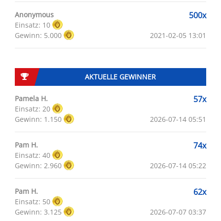
Jene mit höherem Wert sind die Pflaume, die
Wassermelone, die Traube, die Zahl 7 und das Hot
Anonymous
500x
Einsatz: 10
Choice-Symbol. Außerdem gilt das Hot Choice-Symbol
Gewinn: 5.000
2021-02-05 13:01
noch als Scatter.
Spiele Hot Choice jetzt direkt kostenlos im Löwen Play
Online Casino und hol Dir mit etwas Glück tolle Gewinne
AKTUELLE GEWINNER
in LP Münzen mit diesem hervorragenden
Pamela H.
57x
Spielautomaten von Amatic. Viel Spaß!
Einsatz: 20
Gewinn: 1.150
2026-07-14 05:51
Pam H.
74x
Einsatz: 40
Gewinn: 2.960
2026-07-14 05:22
Pam H.
62x
Einsatz: 50
Gewinn: 3.125
2026-07-07 03:37