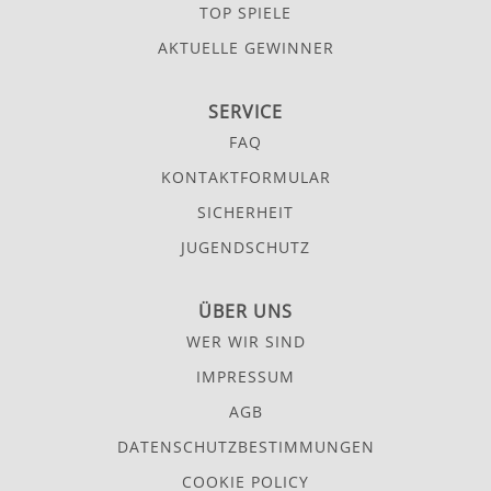
TOP SPIELE
AKTUELLE GEWINNER
SERVICE
FAQ
KONTAKTFORMULAR
SICHERHEIT
JUGENDSCHUTZ
ÜBER UNS
WER WIR SIND
IMPRESSUM
AGB
DATENSCHUTZ­BESTIMMUNGEN
COOKIE POLICY