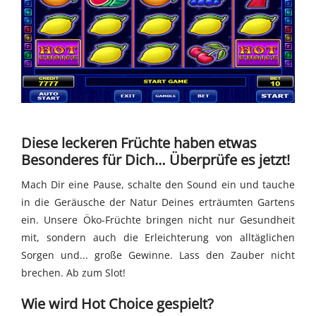
Diese leckeren Früchte haben etwas
Besonderes für Dich… Überprüfe es jetzt!
Mach Dir eine Pause, schalte den Sound ein und tauche
in die Geräusche der Natur Deines erträumten Gartens
ein. Unsere Öko-Früchte bringen nicht nur Gesundheit
mit, sondern auch die Erleichterung von alltäglichen
Sorgen und... große Gewinne. Lass den Zauber nicht
brechen. Ab zum Slot!
Wie wird Hot Choice gespielt?