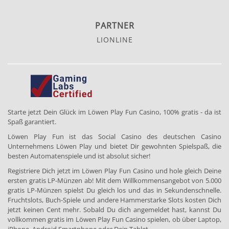
PARTNER
LIONLINE
Starte jetzt Dein Glück im Löwen Play Fun Casino, 100% gratis - da ist
Spaß garantiert.
Löwen Play Fun ist das Social Casino des deutschen Casino
Unternehmens Löwen Play und bietet Dir gewohnten Spielspaß, die
besten Automatenspiele und ist absolut sicher!
Registriere Dich jetzt im Löwen Play Fun Casino und hole gleich Deine
ersten gratis LP-Münzen ab! Mit dem Willkommensangebot von 5.000
gratis LP-Münzen spielst Du gleich los und das in Sekundenschnelle.
Fruchtslots, Buch-Spiele und andere Hammerstarke Slots kosten Dich
jetzt keinen Cent mehr. Sobald Du dich angemeldet hast, kannst Du
vollkommen gratis im Löwen Play Fun Casino spielen, ob über Laptop,
iPhone, Android Smartphone oder Dein Tablet.