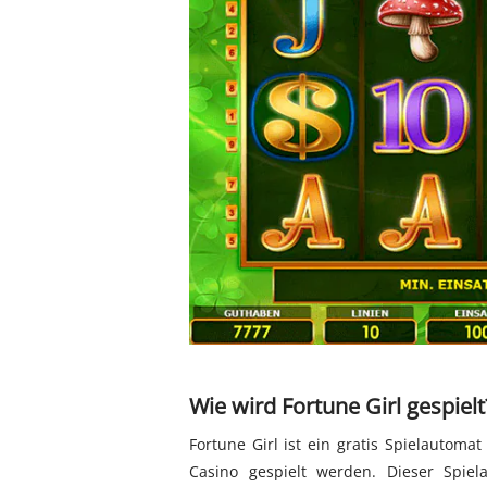
Wie wird Fortune Girl gespielt
Fortune Girl ist ein gratis Spielautom
Casino gespielt werden. Dieser Spie