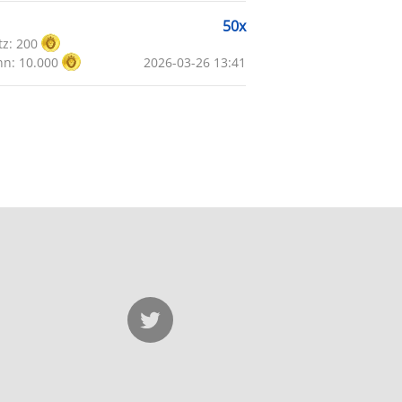
50x
tz: 200
n: 10.000
2026-03-26 13:41