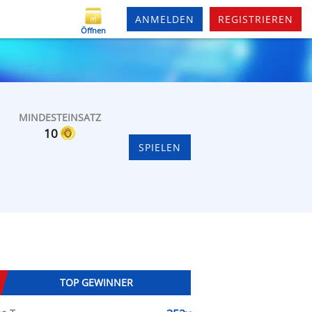
ANMELDEN
REGISTRIEREN
Öffnen
MINDESTEINSATZ
10
SPIELEN
TOP GEWINNER