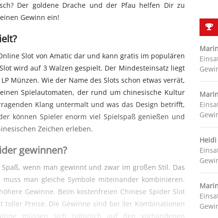
fisch? Der goldene Drache und der Pfau helfen Dir zu
einen Gewinn ein!
elt?
Marin
 Online Slot von Amatic dar und kann gratis im populären
Einsa
lot wird auf 3 Walzen gespielt. Der Mindesteinsatz liegt
Gewin
0 LP Münzen. Wie der Name des Slots schon etwas verrät,
 einen Spielautomaten, der rund um chinesische Kultur
Marin
rragenden Klang untermalt und was das Design betrifft,
Einsa
Gewin
ider können Spieler enorm viel Spielspaß genießen und
inesischen Zeichen erleben.
Heidi
ider gewinnen?
Einsa
Gewin
 Spaß, wenn man gewinnt und zwar im großen Stil. Das
für muss man gleiche Symbole miteinander kombinieren.
Marin
öhere Gewinne. Beim kostenfreien Chinese Spider Slot
Einsa
lt toller Preise. Die Gewinne sind bei 3er Kombinationen
Gewin
ewinne müssen sich natürlich auf den vorhandenen