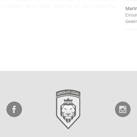
 befinden. Wenn etwas nicht klar ist, dann kannst Du
Marin
findet sich oben rechts) – da sind alle Regeln erklärt.
Einsa
Gewin
hinese Spider?
es die Symbole mit einem geringen Wert: Diamanten in
ehneck und der Raute. Jene mit höherem Wert sind der
 der Drache. Außerdem gibt es noch das Spinnen-Symbol
enlos im Löwen Play Online Casino und hol Dir mit etwas
diesem hervorragenden Spielautomaten von Amatic. Viel