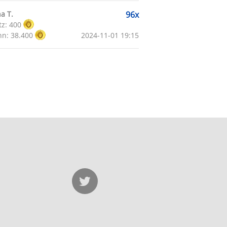
a T.
96x
tz: 400
n: 38.400
2024-11-01 19:15