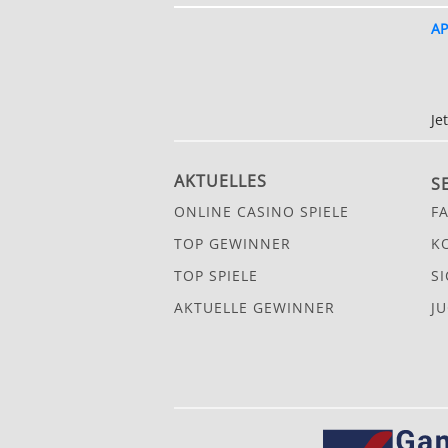
AP
Je
AKTUELLES
S
ONLINE CASINO SPIELE
F
TOP GEWINNER
K
TOP SPIELE
S
AKTUELLE GEWINNER
J