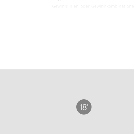
Gewinnlinien oder Gewinnkombinationen
immer den Auskunft-Button klicken (es be
Welche Symbole gibt es bei C
Beim gratis Chinese Spider Slot gibt 
Form vom Quadrat, vom Dreieck, vom Z
Goldfisch, die Himbeeren, der Pfau und
als Wild.
Spiele Chinese Spider jetzt direkt kost
Glück tolle Gewinne in LP Münzen mit 
Spaß!