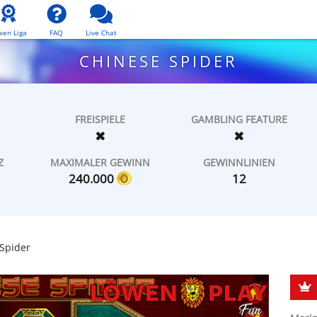
wen Liga
FAQ
Live Chat
CHINESE SPIDER
FREISPIELE
GAMBLING FEATURE
Z
MAXIMALER GEWINN
GEWINNLINIEN
240.000
12
Spider