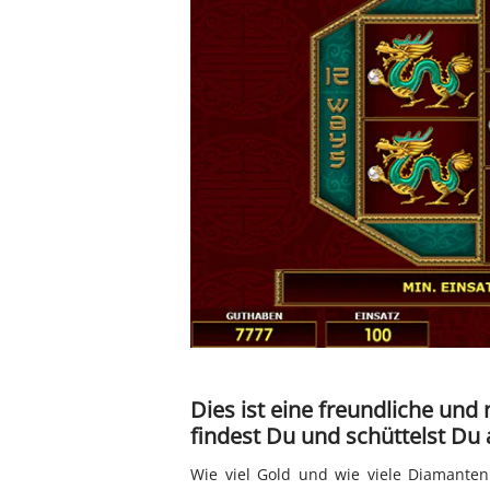
Dies ist eine freundliche und 
findest Du und schüttelst Du
Wie viel Gold und wie viele Diamante