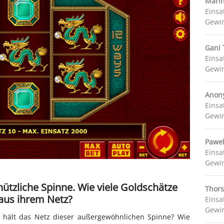
Marin
Einsa
Gewin
Gani 
Einsa
Gewin
Anon
Einsa
Gewin
Pawel
Einsa
Gewin
nützliche Spinne. Wie viele Goldschätze
Thors
 aus ihrem Netz?
Einsa
Gewin
n hält das Netz dieser außergewöhnlichen Spinne? Wie